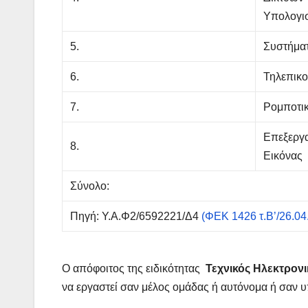
Υπολογι
5.
Συστήματ
6.
Τηλεπικο
7.
Ρομποτι
Επεξεργα
8.
Εικόνας
Σύνολο:
Πηγή: Y.A.Φ2/6592221/Δ4
(ΦΕΚ 1426 τ.Β’/26.04
Ο απόφοιτος της ειδικότητας
Τεχνικός Ηλεκτρον
να εργαστεί σαν μέλος ομάδας ή αυτόνομα ή σαν 