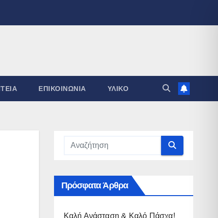
ΤΕΊΑ
ΕΠΙΚΟΙΝΩΝΊΑ
ΥΛΙΚΌ
Πρόσφατα Άρθρα
Καλή Ανάσταση & Καλό Πάσχα!