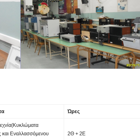
τα
Ώρες
τεχνία(Κυκλώματα
ς και Εναλλασσόμενου
2Θ + 2Ε