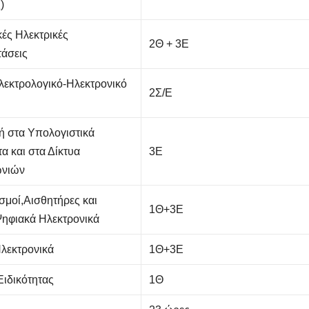
)
ές Ηλεκτρικές
2Θ + 3Ε
άσεις
λεκτρολογικό-Ηλεκτρονικό
2Σ/Ε
 στα Υπολογιστικά
α και στα Δίκτυα
3Ε
ωνιών
σμοί,Αισθητήρες και
1Θ+3Ε
ηφιακά Ηλεκτρονικά
λεκτρονικά
1Θ+3Ε
Ειδικότητας
1Θ