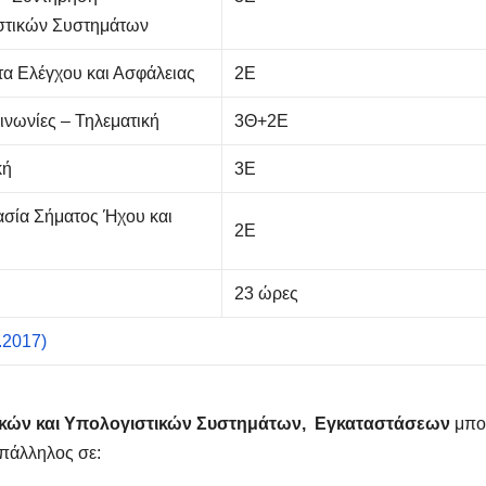
στικών Συστημάτων
α Ελέγχου και Ασφάλειας
2Ε
ινωνίες – Τηλεματική
3Θ+2Ε
κή
3Ε
σία Σήματος Ήχου και
2Ε
23 ώρες
.2017)
ικών και Υπολογιστικών Συστημάτων, Εγκαταστάσεων
μπο
υπάλληλος σε: