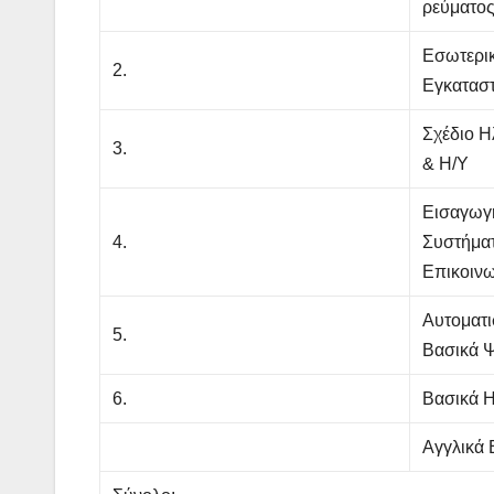
ρεύματος
Εσωτερικ
2.
Εγκαταστ
Σχέδιο Η
3.
& Η/Υ
Εισαγωγή
4.
Συστήματ
Επικοιν
Αυτοματι
5.
Βασικά Ψ
6.
Βασικά Η
Αγγλικά 