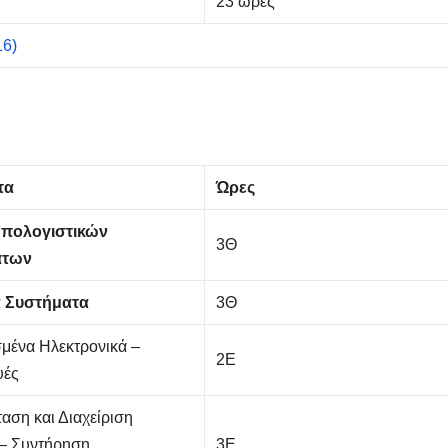
23 ώρες
16)
τα
Ώρες
Υπολογιστικών
3Θ
άτων
 Συστήματα
3Θ
μένα Ηλεκτρονικά –
2Ε
υές
αση και Διαχείριση
 – Συντήρηση
3Ε