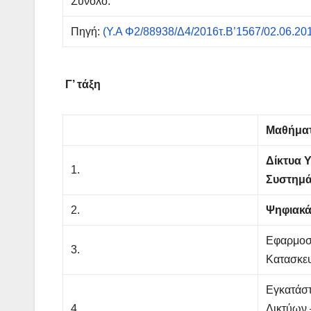
Σύνολο:
Πηγή:
(Υ.Α Φ2/88938/Δ4/2016τ.Β’1567/02.06.20
Γ’ τάξη
Μαθήμα
Δίκτυα 
1.
Συστημ
2.
Ψηφιακά
Εφαρμοσ
3.
Κατασκε
Εγκατάστ
4.
Δικτύων