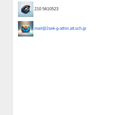
210 5610523
mail@2sek-g-athin.att.sch.gr