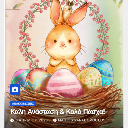
ΑΝΑΚΟΙΝΏΣΕΙΣ
Καλή Ανάσταση & Καλό Πάσχα!
3 ΑΠΡΙΛΊΟΥ, 2026
MARIOS PAPADOPOULOS